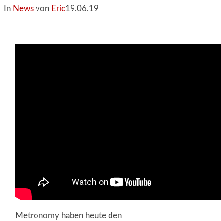
In
News
von
Eric
19.06.19
Metronomy haben heute den