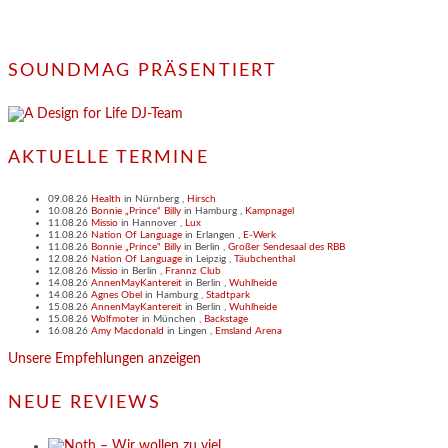
SOUNDMAG PRÄSENTIERT
AKTUELLE TERMINE
09.08.26
Health
in
Nürnberg
,
Hirsch
10.08.26
Bonnie „Prince“ Billy
in
Hamburg
,
Kampnagel
11.08.26
Missio
in
Hannover
,
Lux
11.08.26
Nation Of Language
in
Erlangen
,
E-Werk
11.08.26
Bonnie „Prince“ Billy
in
Berlin
,
Großer Sendesaal des RBB
12.08.26
Nation Of Language
in
Leipzig
,
Täubchenthal
12.08.26
Missio
in
Berlin
,
Frannz Club
14.08.26
AnnenMayKantereit
in
Berlin
,
Wuhlheide
14.08.26
Agnes Obel
in
Hamburg
,
Stadtpark
15.08.26
AnnenMayKantereit
in
Berlin
,
Wuhlheide
15.08.26
Wolfmoter
in
München
,
Backstage
16.08.26
Amy Macdonald
in
Lingen
,
Emsland Arena
Unsere Empfehlungen anzeigen
NEUE REVIEWS