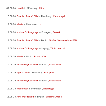
09.08.26
Health
in
Nürnberg
,
Hirsch
10.08.26
Bonnie „Prince“ Billy
in
Hamburg
,
Kampnagel
11.08.26
Missio
in
Hannover
,
Lux
11.08.26
Nation Of Language
in
Erlangen
,
E-Werk
11.08.26
Bonnie „Prince“ Billy
in
Berlin
,
Großer Sendesaal des RBB
12.08.26
Nation Of Language
in
Leipzig
,
Täubchenthal
12.08.26
Missio
in
Berlin
,
Frannz Club
14.08.26
AnnenMayKantereit
in
Berlin
,
Wuhlheide
14.08.26
Agnes Obel
in
Hamburg
,
Stadtpark
15.08.26
AnnenMayKantereit
in
Berlin
,
Wuhlheide
15.08.26
Wolfmoter
in
München
,
Backstage
16.08.26
Amy Macdonald
in
Lingen
,
Emsland Arena