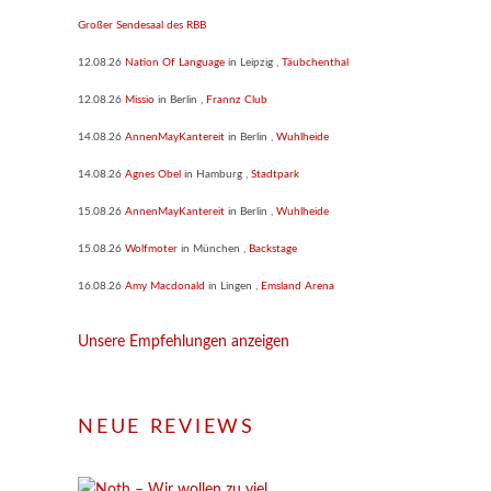
Großer Sendesaal des RBB
12.08.26
Nation Of Language
in
Leipzig
,
Täubchenthal
12.08.26
Missio
in
Berlin
,
Frannz Club
14.08.26
AnnenMayKantereit
in
Berlin
,
Wuhlheide
14.08.26
Agnes Obel
in
Hamburg
,
Stadtpark
15.08.26
AnnenMayKantereit
in
Berlin
,
Wuhlheide
15.08.26
Wolfmoter
in
München
,
Backstage
16.08.26
Amy Macdonald
in
Lingen
,
Emsland Arena
Unsere Empfehlungen anzeigen
NEUE REVIEWS