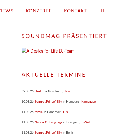
VIEWS
KONZERTE
KONTAKT
SOUNDMAG PRÄSENTIERT
AKTUELLE TERMINE
09.08.26
Health
in
Nürnberg
,
Hirsch
10.08.26
Bonnie „Prince“ Billy
in
Hamburg
,
Kampnagel
11.08.26
Missio
in
Hannover
,
Lux
11.08.26
Nation Of Language
in
Erlangen
,
E-Werk
11.08.26
Bonnie „Prince“ Billy
in
Berlin
,