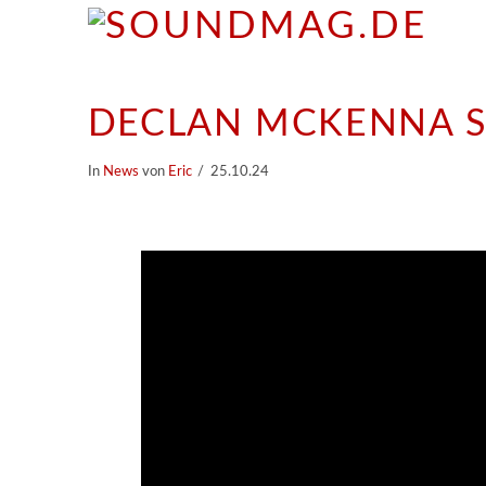
DECLAN MCKENNA S
In
News
von
Eric
25.10.24