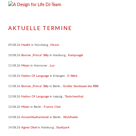
AKTUELLE TERMINE
09.08.26
Health
in
Nürnberg
,
Hirsch
10.08.26
Bonnie „Prince“ Billy
in
Hamburg
,
Kampnagel
11.08.26
Missio
in
Hannover
,
Lux
11.08.26
Nation Of Language
in
Erlangen
,
E-Werk
11.08.26
Bonnie „Prince“ Billy
in
Berlin
,
Großer Sendesaal des RBB
12.08.26
Nation Of Language
in
Leipzig
,
Täubchenthal
12.08.26
Missio
in
Berlin
,
Frannz Club
14.08.26
AnnenMayKantereit
in
Berlin
,
Wuhlheide
14.08.26
Agnes Obel
in
Hamburg
,
Stadtpark