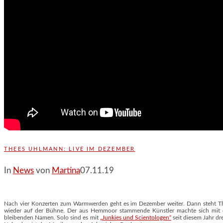
THEES UHLMANN: LIVE IM DEZEMBER
In
News
von
Martina
07.11.19
Nach vier Konzerten zum Warmwerden geht es im Dezember weiter. Dann steht T
wieder auf der Bühne. Der aus Hemmoor stammende Künstler machte sich mit de
bleibenden Namen. Solo sind es mit
„Junkies und Scientologen“
seit diesem Jahr d