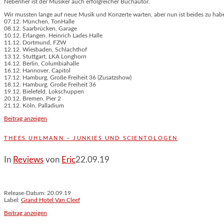
Nebenher ist der Musiker auch erfolgreicher Buchautor.
Wir mussten lange auf neue Musik und Konzerte warten, aber nun ist beides zu hab
07.12. München, TonHalle
08.12. Saarbrücken, Garage
10.12. Erlangen, Heinrich Lades Halle
11.12. Dortmund, FZW
12.12. Wiesbaden, Schlachthof
13.12. Stuttgart, LKA Longhorn
14.12. Berlin, Columbiahalle
16.12. Hannover, Capitol
17.12. Hamburg, Große Freiheit 36 (Zusatzshow)
18.12. Hamburg, Große Freiheit 36
19.12. Bielefeld, Lokschuppen
20.12. Bremen, Pier 2
21.12. Köln, Palladium
Beitrag anzeigen
THEES UHLMANN – JUNKIES UND SCIENTOLOGEN
In
Reviews
von
Eric
22.09.19
Release-Datum: 20.09.19
Label:
Grand Hotel Van Cleef
Beitrag anzeigen