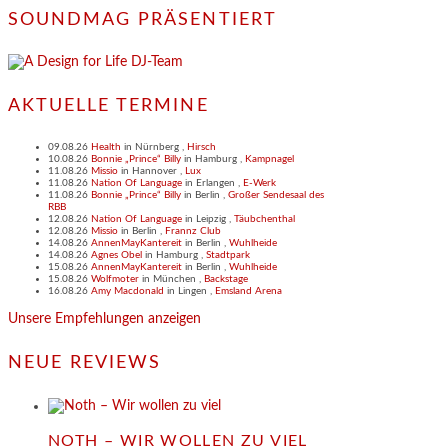
SOUNDMAG PRÄSENTIERT
AKTUELLE TERMINE
09.08.26
Health
in
Nürnberg
,
Hirsch
10.08.26
Bonnie „Prince“ Billy
in
Hamburg
,
Kampnagel
11.08.26
Missio
in
Hannover
,
Lux
11.08.26
Nation Of Language
in
Erlangen
,
E-Werk
11.08.26
Bonnie „Prince“ Billy
in
Berlin
,
Großer Sendesaal des
RBB
12.08.26
Nation Of Language
in
Leipzig
,
Täubchenthal
12.08.26
Missio
in
Berlin
,
Frannz Club
14.08.26
AnnenMayKantereit
in
Berlin
,
Wuhlheide
14.08.26
Agnes Obel
in
Hamburg
,
Stadtpark
15.08.26
AnnenMayKantereit
in
Berlin
,
Wuhlheide
15.08.26
Wolfmoter
in
München
,
Backstage
16.08.26
Amy Macdonald
in
Lingen
,
Emsland Arena
Unsere Empfehlungen anzeigen
NEUE REVIEWS
NOTH – WIR WOLLEN ZU VIEL