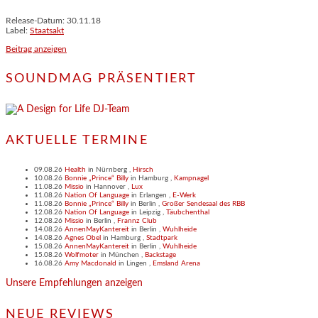
Release-Datum: 30.11.18
Label:
Staatsakt
Beitrag anzeigen
SOUNDMAG PRÄSENTIERT
AKTUELLE TERMINE
09.08.26
Health
in
Nürnberg
,
Hirsch
10.08.26
Bonnie „Prince“ Billy
in
Hamburg
,
Kampnagel
11.08.26
Missio
in
Hannover
,
Lux
11.08.26
Nation Of Language
in
Erlangen
,
E-Werk
11.08.26
Bonnie „Prince“ Billy
in
Berlin
,
Großer Sendesaal des RBB
12.08.26
Nation Of Language
in
Leipzig
,
Täubchenthal
12.08.26
Missio
in
Berlin
,
Frannz Club
14.08.26
AnnenMayKantereit
in
Berlin
,
Wuhlheide
14.08.26
Agnes Obel
in
Hamburg
,
Stadtpark
15.08.26
AnnenMayKantereit
in
Berlin
,
Wuhlheide
15.08.26
Wolfmoter
in
München
,
Backstage
16.08.26
Amy Macdonald
in
Lingen
,
Emsland Arena
Unsere Empfehlungen anzeigen
NEUE REVIEWS