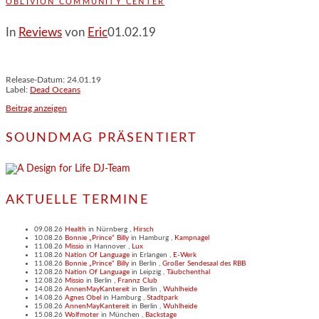
OBLIVION COMMUNITY CENTER
In
Reviews
von
Eric
01.02.19
Release-Datum: 24.01.19
Label:
Dead Oceans
Beitrag anzeigen
SOUNDMAG PRÄSENTIERT
AKTUELLE TERMINE
09.08.26
Health
in
Nürnberg
,
Hirsch
10.08.26
Bonnie „Prince“ Billy
in
Hamburg
,
Kampnagel
11.08.26
Missio
in
Hannover
,
Lux
11.08.26
Nation Of Language
in
Erlangen
,
E-Werk
11.08.26
Bonnie „Prince“ Billy
in
Berlin
,
Großer Sendesaal des RBB
12.08.26
Nation Of Language
in
Leipzig
,
Täubchenthal
12.08.26
Missio
in
Berlin
,
Frannz Club
14.08.26
AnnenMayKantereit
in
Berlin
,
Wuhlheide
14.08.26
Agnes Obel
in
Hamburg
,
Stadtpark
15.08.26
AnnenMayKantereit
in
Berlin
,
Wuhlheide
15.08.26
Wolfmoter
in
München
,
Backstage