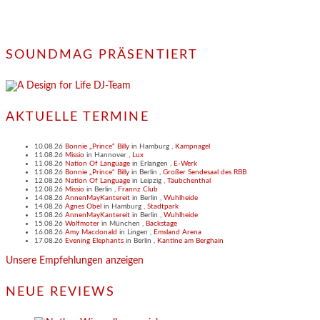
SOUNDMAG PRÄSENTIERT
AKTUELLE TERMINE
10.08.26
Bonnie „Prince“ Billy
in
Hamburg
,
Kampnagel
11.08.26
Missio
in
Hannover
,
Lux
11.08.26
Nation Of Language
in
Erlangen
,
E-Werk
11.08.26
Bonnie „Prince“ Billy
in
Berlin
,
Großer Sendesaal des RBB
12.08.26
Nation Of Language
in
Leipzig
,
Täubchenthal
12.08.26
Missio
in
Berlin
,
Frannz Club
14.08.26
AnnenMayKantereit
in
Berlin
,
Wuhlheide
14.08.26
Agnes Obel
in
Hamburg
,
Stadtpark
15.08.26
AnnenMayKantereit
in
Berlin
,
Wuhlheide
15.08.26
Wolfmoter
in
München
,
Backstage
16.08.26
Amy Macdonald
in
Lingen
,
Emsland Arena
17.08.26
Evening Elephants
in
Berlin
,
Kantine am Berghain
Unsere Empfehlungen anzeigen
NEUE REVIEWS