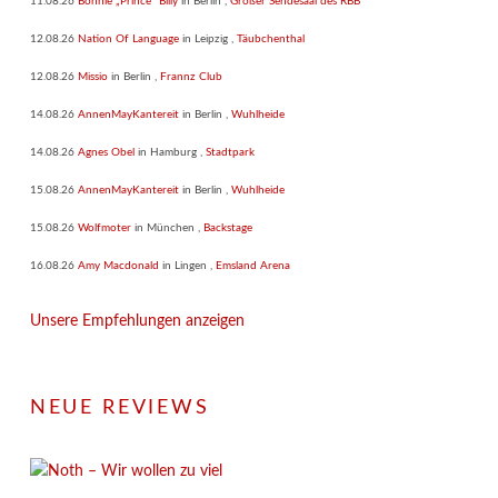
11.08.26
Bonnie „Prince“ Billy
in
Berlin
,
Großer Sendesaal des RBB
12.08.26
Nation Of Language
in
Leipzig
,
Täubchenthal
12.08.26
Missio
in
Berlin
,
Frannz Club
14.08.26
AnnenMayKantereit
in
Berlin
,
Wuhlheide
14.08.26
Agnes Obel
in
Hamburg
,
Stadtpark
15.08.26
AnnenMayKantereit
in
Berlin
,
Wuhlheide
15.08.26
Wolfmoter
in
München
,
Backstage
16.08.26
Amy Macdonald
in
Lingen
,
Emsland Arena
Unsere Empfehlungen anzeigen
NEUE REVIEWS