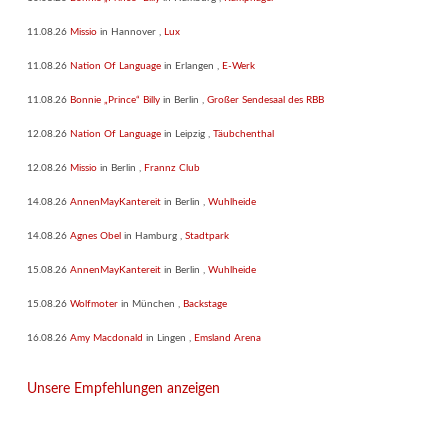
11.08.26
Missio
in
Hannover
,
Lux
11.08.26
Nation Of Language
in
Erlangen
,
E-Werk
11.08.26
Bonnie „Prince“ Billy
in
Berlin
,
Großer Sendesaal des RBB
12.08.26
Nation Of Language
in
Leipzig
,
Täubchenthal
12.08.26
Missio
in
Berlin
,
Frannz Club
14.08.26
AnnenMayKantereit
in
Berlin
,
Wuhlheide
14.08.26
Agnes Obel
in
Hamburg
,
Stadtpark
15.08.26
AnnenMayKantereit
in
Berlin
,
Wuhlheide
15.08.26
Wolfmoter
in
München
,
Backstage
16.08.26
Amy Macdonald
in
Lingen
,
Emsland Arena
Unsere Empfehlungen anzeigen