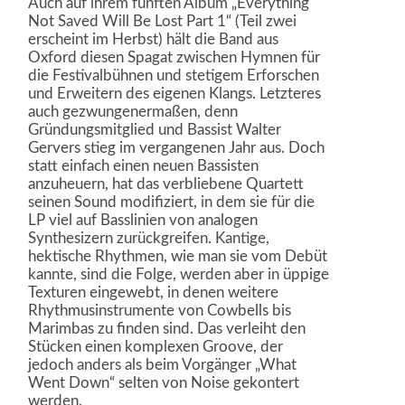
Auch auf ihrem fünften Album „Everything
Not Saved Will Be Lost Part 1“ (Teil zwei
erscheint im Herbst) hält die Band aus
Oxford diesen Spagat zwischen Hymnen für
die Festivalbühnen und stetigem Erforschen
und Erweitern des eigenen Klangs. Letzteres
auch gezwungenermaßen, denn
Gründungsmitglied und Bassist Walter
Gervers stieg im vergangenen Jahr aus. Doch
statt einfach einen neuen Bassisten
anzuheuern, hat das verbliebene Quartett
seinen Sound modifiziert, in dem sie für die
LP viel auf Basslinien von analogen
Synthesizern zurückgreifen. Kantige,
hektische Rhythmen, wie man sie vom Debüt
kannte, sind die Folge, werden aber in üppige
Texturen eingewebt, in denen weitere
Rhythmusinstrumente von Cowbells bis
Marimbas zu finden sind. Das verleiht den
Stücken einen komplexen Groove, der
jedoch anders als beim Vorgänger „What
Went Down“ selten von Noise gekontert
werden.