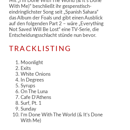
Mit „I’m Done With The World (& It’s Done
With Me)“ beschließt ihr gespenstisch-
eindringlichster Song seit „Spanish Sahara“
das Album der Foals und gibt einen Ausblick
auf den folgenden Part 2 – wäre „Everything
Not Saved Will Be Lost“ eine TV-Serie, die
Entscheidungsschlacht stünde nun bevor.
TRACKLISTING
Moonlight
Exits
White Onions
In Degrees
Syrups
On The Luna
Cafe D’Athens
Surf, Pt. 1
Sunday
I’m Done With The World (& It’s Done
With Me)