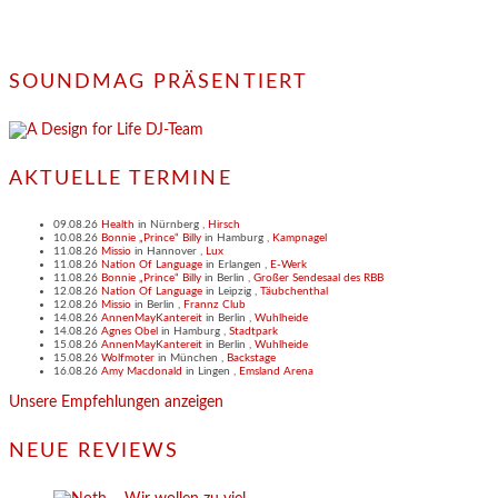
SOUNDMAG PRÄSENTIERT
AKTUELLE TERMINE
09.08.26
Health
in
Nürnberg
,
Hirsch
10.08.26
Bonnie „Prince“ Billy
in
Hamburg
,
Kampnagel
11.08.26
Missio
in
Hannover
,
Lux
11.08.26
Nation Of Language
in
Erlangen
,
E-Werk
11.08.26
Bonnie „Prince“ Billy
in
Berlin
,
Großer Sendesaal des RBB
12.08.26
Nation Of Language
in
Leipzig
,
Täubchenthal
12.08.26
Missio
in
Berlin
,
Frannz Club
14.08.26
AnnenMayKantereit
in
Berlin
,
Wuhlheide
14.08.26
Agnes Obel
in
Hamburg
,
Stadtpark
15.08.26
AnnenMayKantereit
in
Berlin
,
Wuhlheide
15.08.26
Wolfmoter
in
München
,
Backstage
16.08.26
Amy Macdonald
in
Lingen
,
Emsland Arena
Unsere Empfehlungen anzeigen
NEUE REVIEWS