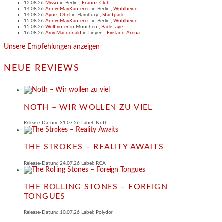
12.08.26
Missio
in
Berlin
,
Frannz Club
14.08.26
AnnenMayKantereit
in
Berlin
,
Wuhlheide
14.08.26
Agnes Obel
in
Hamburg
,
Stadtpark
15.08.26
AnnenMayKantereit
in
Berlin
,
Wuhlheide
15.08.26
Wolfmoter
in
München
,
Backstage
16.08.26
Amy Macdonald
in
Lingen
,
Emsland Arena
Unsere Empfehlungen anzeigen
NEUE REVIEWS
NOTH – WIR WOLLEN ZU VIEL
Release-Datum: 31.07.26 Label: Noth
THE STROKES – REALITY AWAITS
Release-Datum: 24.07.26 Label: RCA
THE ROLLING STONES – FOREIGN
TONGUES
Release-Datum: 10.07.26 Label: Polydor