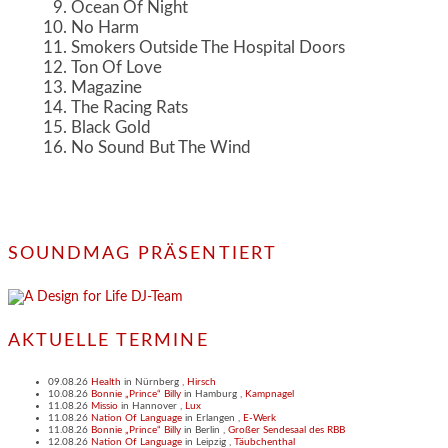
Ocean Of Night
No Harm
Smokers Outside The Hospital Doors
Ton Of Love
Magazine
The Racing Rats
Black Gold
No Sound But The Wind
SOUNDMAG PRÄSENTIERT
AKTUELLE TERMINE
09.08.26
Health
in
Nürnberg
,
Hirsch
10.08.26
Bonnie „Prince“ Billy
in
Hamburg
,
Kampnagel
11.08.26
Missio
in
Hannover
,
Lux
11.08.26
Nation Of Language
in
Erlangen
,
E-Werk
11.08.26
Bonnie „Prince“ Billy
in
Berlin
,
Großer Sendesaal des RBB
12.08.26
Nation Of Language
in
Leipzig
,
Täubchenthal