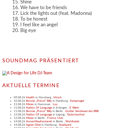
Shine
We have to be friends
Lick the lights out (feat. Madonna)
To be honest
I feel like an angel
Big eye
SOUNDMAG PRÄSENTIERT
AKTUELLE TERMINE
09.08.26
Health
in
Nürnberg
,
Hirsch
10.08.26
Bonnie „Prince“ Billy
in
Hamburg
,
Kampnagel
11.08.26
Missio
in
Hannover
,
Lux
11.08.26
Nation Of Language
in
Erlangen
,
E-Werk
11.08.26
Bonnie „Prince“ Billy
in
Berlin
,
Großer Sendesaal des RBB
12.08.26
Nation Of Language
in
Leipzig
,
Täubchenthal
12.08.26
Missio
in
Berlin
,
Frannz Club
14.08.26
AnnenMayKantereit
in
Berlin
,
Wuhlheide
14.08.26
Agnes Obel
in
Hamburg
,
Stadtpark