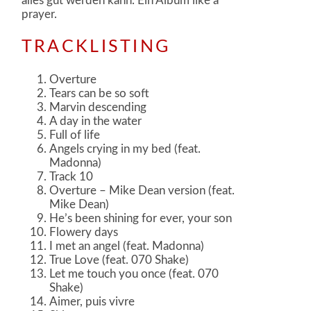
alles gut werden kann. Ein Album like a
prayer.
TRACKLISTING
Overture
Tears can be so soft
Marvin descending
A day in the water
Full of life
Angels crying in my bed (feat.
Madonna)
Track 10
Overture – Mike Dean version (feat.
Mike Dean)
He’s been shining for ever, your son
Flowery days
I met an angel (feat. Madonna)
True Love (feat. 070 Shake)
Let me touch you once (feat. 070
Shake)
Aimer, puis vivre