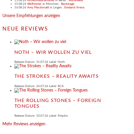
15.08.26
AnnenMayKantereit
in
Berlin
,
Wuhlheide
15.08.26
Wolfmoter
in
München
,
Backstage
16.08.26
Amy Macdonald
in
Lingen
,
Emsland Arena
Unsere Empfehlungen anzeigen
NEUE REVIEWS
NOTH – WIR WOLLEN ZU VIEL
Release-Datum: 31.07.26 Label: Noth
THE STROKES – REALITY AWAITS
Release-Datum: 24.07.26 Label: RCA
THE ROLLING STONES – FOREIGN
TONGUES
Release-Datum: 10.07.26 Label: Polydor
Mehr Reviews anzeigen