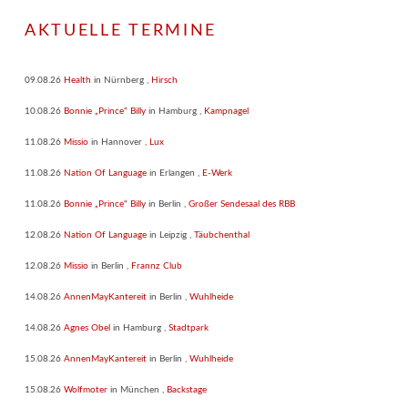
AKTUELLE TERMINE
09.08.26
Health
in
Nürnberg
,
Hirsch
10.08.26
Bonnie „Prince“ Billy
in
Hamburg
,
Kampnagel
11.08.26
Missio
in
Hannover
,
Lux
11.08.26
Nation Of Language
in
Erlangen
,
E-Werk
11.08.26
Bonnie „Prince“ Billy
in
Berlin
,
Großer Sendesaal des RBB
12.08.26
Nation Of Language
in
Leipzig
,
Täubchenthal
12.08.26
Missio
in
Berlin
,
Frannz Club
14.08.26
AnnenMayKantereit
in
Berlin
,
Wuhlheide
14.08.26
Agnes Obel
in
Hamburg
,
Stadtpark
15.08.26
AnnenMayKantereit
in
Berlin
,
Wuhlheide
15.08.26
Wolfmoter
in
München
,
Backstage