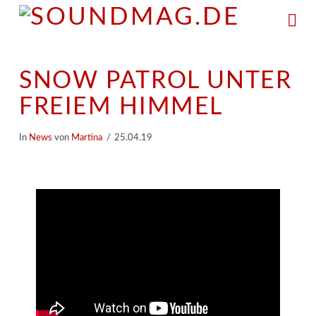
Na
SNOW PATROL UNTER
FREIEM HIMMEL
In
News
von
Martina
25.04.19