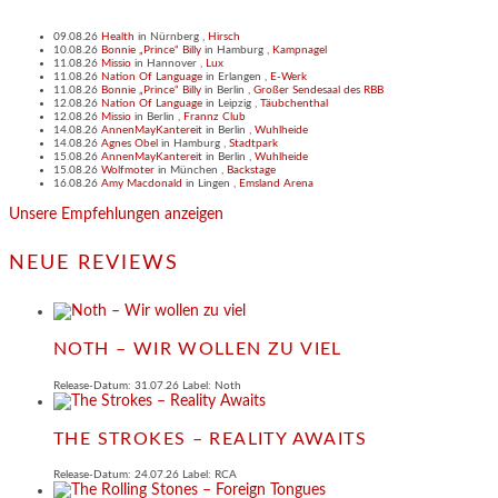
09.08.26
Health
in
Nürnberg
,
Hirsch
10.08.26
Bonnie „Prince“ Billy
in
Hamburg
,
Kampnagel
11.08.26
Missio
in
Hannover
,
Lux
11.08.26
Nation Of Language
in
Erlangen
,
E-Werk
11.08.26
Bonnie „Prince“ Billy
in
Berlin
,
Großer Sendesaal des RBB
12.08.26
Nation Of Language
in
Leipzig
,
Täubchenthal
12.08.26
Missio
in
Berlin
,
Frannz Club
14.08.26
AnnenMayKantereit
in
Berlin
,
Wuhlheide
14.08.26
Agnes Obel
in
Hamburg
,
Stadtpark
15.08.26
AnnenMayKantereit
in
Berlin
,
Wuhlheide
15.08.26
Wolfmoter
in
München
,
Backstage
16.08.26
Amy Macdonald
in
Lingen
,
Emsland Arena
Unsere Empfehlungen anzeigen
NEUE REVIEWS
NOTH – WIR WOLLEN ZU VIEL
Release-Datum: 31.07.26 Label: Noth
THE STROKES – REALITY AWAITS
Release-Datum: 24.07.26 Label: RCA