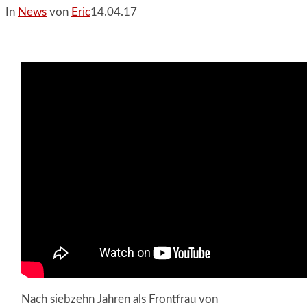
In
News
von
Eric
14.04.17
Nach siebzehn Jahren als Frontfrau von