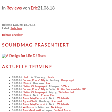
In
Reviews
von
Eric
21.06.18
Release-Datum: 15.06.18
Label:
Sub Pop
Beitrag anzeigen
SOUNDMAG PRÄSENTIERT
AKTUELLE TERMINE
09.08.26
Health
in
Nürnberg
,
Hirsch
10.08.26
Bonnie „Prince“ Billy
in
Hamburg
,
Kampnagel
11.08.26
Missio
in
Hannover
,
Lux
11.08.26
Nation Of Language
in
Erlangen
,
E-Werk
11.08.26
Bonnie „Prince“ Billy
in
Berlin
,
Großer Sendesaal des RBB
12.08.26
Nation Of Language
in
Leipzig
,
Täubchenthal
12.08.26
Missio
in
Berlin
,
Frannz Club
14.08.26
AnnenMayKantereit
in
Berlin
,
Wuhlheide
14.08.26
Agnes Obel
in
Hamburg
,
Stadtpark
15.08.26
AnnenMayKantereit
in
Berlin
,
Wuhlheide
15.08.26
Wolfmoter
in
München
,
Backstage
16.08.26
Amy Macdonald
in
Lingen
,
Emsland Arena