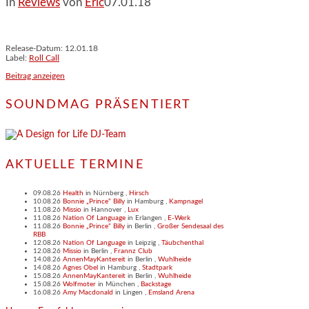
In
Reviews
von
Eric
07.01.18
Release-Datum: 12.01.18
Label:
Roll Call
Beitrag anzeigen
SOUNDMAG PRÄSENTIERT
AKTUELLE TERMINE
09.08.26
Health
in
Nürnberg
,
Hirsch
10.08.26
Bonnie „Prince“ Billy
in
Hamburg
,
Kampnagel
11.08.26
Missio
in
Hannover
,
Lux
11.08.26
Nation Of Language
in
Erlangen
,
E-Werk
11.08.26
Bonnie „Prince“ Billy
in
Berlin
,
Großer Sendesaal des
RBB
12.08.26
Nation Of Language
in
Leipzig
,
Täubchenthal
12.08.26
Missio
in
Berlin
,
Frannz Club
14.08.26
AnnenMayKantereit
in
Berlin
,
Wuhlheide
14.08.26
Agnes Obel
in
Hamburg
,
Stadtpark
15.08.26
AnnenMayKantereit
in
Berlin
,
Wuhlheide
15.08.26
Wolfmoter
in
München
,
Backstage
16.08.26
Amy Macdonald
in
Lingen
,
Emsland Arena