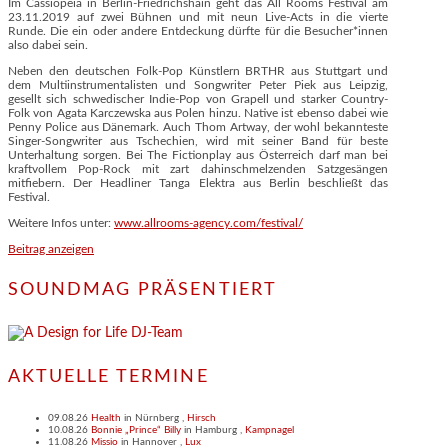
Im Cassiopeia in Berlin-Friedrichshain geht das All Rooms Festival am
23.11.2019 auf zwei Bühnen und mit neun Live-Acts in die vierte
Runde. Die ein oder andere Entdeckung dürfte für die Besucher*innen
also dabei sein.
Neben den deutschen Folk-Pop Künstlern BRTHR aus Stuttgart und
dem Multiinstrumentalisten und Songwriter Peter Piek aus Leipzig,
gesellt sich schwedischer Indie-Pop von Grapell und starker Country-
Folk von Agata Karczewska aus Polen hinzu. Native ist ebenso dabei wie
Penny Police aus Dänemark. Auch Thom Artway, der wohl bekannteste
Singer-Songwriter aus Tschechien, wird mit seiner Band für beste
Unterhaltung sorgen. Bei The Fictionplay aus Österreich darf man bei
kraftvollem Pop-Rock mit zart dahinschmelzenden Satzgesängen
mitfiebern. Der Headliner Tanga Elektra aus Berlin beschließt das
Festival.
Weitere Infos unter:
www.allrooms-agency.com/festival/
Beitrag anzeigen
SOUNDMAG PRÄSENTIERT
AKTUELLE TERMINE
09.08.26
Health
in
Nürnberg
,
Hirsch
10.08.26
Bonnie „Prince“ Billy
in
Hamburg
,
Kampnagel
11.08.26
Missio
in
Hannover
,
Lux