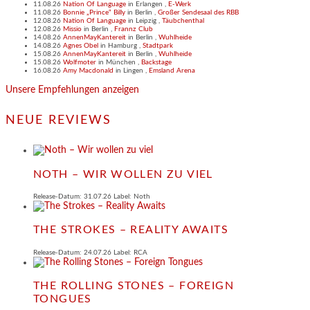
11.08.26
Nation Of Language
in
Erlangen
,
E-Werk
11.08.26
Bonnie „Prince“ Billy
in
Berlin
,
Großer Sendesaal des RBB
12.08.26
Nation Of Language
in
Leipzig
,
Täubchenthal
12.08.26
Missio
in
Berlin
,
Frannz Club
14.08.26
AnnenMayKantereit
in
Berlin
,
Wuhlheide
14.08.26
Agnes Obel
in
Hamburg
,
Stadtpark
15.08.26
AnnenMayKantereit
in
Berlin
,
Wuhlheide
15.08.26
Wolfmoter
in
München
,
Backstage
16.08.26
Amy Macdonald
in
Lingen
,
Emsland Arena
Unsere Empfehlungen anzeigen
NEUE REVIEWS
NOTH – WIR WOLLEN ZU VIEL
Release-Datum: 31.07.26 Label: Noth
THE STROKES – REALITY AWAITS
Release-Datum: 24.07.26 Label: RCA
THE ROLLING STONES – FOREIGN
TONGUES