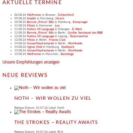
AKTUELLE TERMINE
06.08.26
Wolfmoter
in
Bremen
,
Schlachthof
09.08.26
Health
in
Nürnberg
,
Hirsch
10.08.26
Bonnie „Prince“ Billy
in
Hamburg
,
Kampnagel
11.08.26
Missio
in
Hannover
,
Lux
11.08.26
Nation Of Language
in
Erlangen
,
E-Werk
11.08.26
Bonnie „Prince“ Billy
in
Berlin
,
Großer Sendesaal des RBB
12.08.26
Nation Of Language
in
Leipzig
,
Täubchenthal
12.08.26
Missio
in
Berlin
,
Frannz Club
14.08.26
AnnenMayKantereit
in
Berlin
,
Wuhlheide
14.08.26
Agnes Obel
in
Hamburg
,
Stadtpark
15.08.26
AnnenMayKantereit
in
Berlin
,
Wuhlheide
15.08.26
Wolfmoter
in
München
,
Backstage
Unsere Empfehlungen anzeigen
NEUE REVIEWS
NOTH – WIR WOLLEN ZU VIEL
Release-Datum: 31.07.26 Label: Noth
THE STROKES – REALITY AWAITS
Release-Datum: 24.07.26 Label: RCA