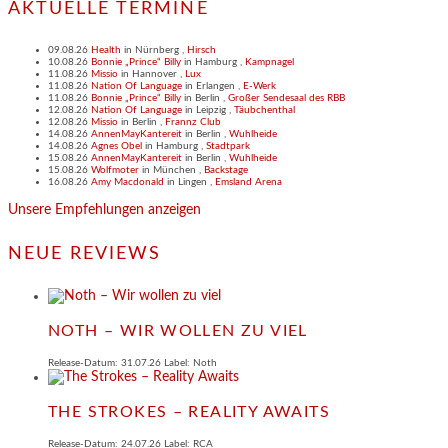
AKTUELLE TERMINE
09.08.26
Health
in
Nürnberg
,
Hirsch
10.08.26
Bonnie „Prince“ Billy
in
Hamburg
,
Kampnagel
11.08.26
Missio
in
Hannover
,
Lux
11.08.26
Nation Of Language
in
Erlangen
,
E-Werk
11.08.26
Bonnie „Prince“ Billy
in
Berlin
,
Großer Sendesaal des RBB
12.08.26
Nation Of Language
in
Leipzig
,
Täubchenthal
12.08.26
Missio
in
Berlin
,
Frannz Club
14.08.26
AnnenMayKantereit
in
Berlin
,
Wuhlheide
14.08.26
Agnes Obel
in
Hamburg
,
Stadtpark
15.08.26
AnnenMayKantereit
in
Berlin
,
Wuhlheide
15.08.26
Wolfmoter
in
München
,
Backstage
16.08.26
Amy Macdonald
in
Lingen
,
Emsland Arena
Unsere Empfehlungen anzeigen
NEUE REVIEWS
NOTH – WIR WOLLEN ZU VIEL
Release-Datum: 31.07.26 Label: Noth
THE STROKES – REALITY AWAITS
Release-Datum: 24.07.26 Label: RCA