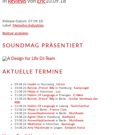
In
Reviews
von
Eric
10.09.18
Release-Datum: 07.09.18
Label:
Memphis Industries
Beitrag anzeigen
SOUNDMAG PRÄSENTIERT
AKTUELLE TERMINE
09.08.26
Health
in
Nürnberg
,
Hirsch
10.08.26
Bonnie „Prince“ Billy
in
Hamburg
,
Kampnagel
11.08.26
Missio
in
Hannover
,
Lux
11.08.26
Nation Of Language
in
Erlangen
,
E-Werk
11.08.26
Bonnie „Prince“ Billy
in
Berlin
,
Großer Sendesaal des
RBB
12.08.26
Nation Of Language
in
Leipzig
,
Täubchenthal
12.08.26
Missio
in
Berlin
,
Frannz Club
14.08.26
AnnenMayKantereit
in
Berlin
,
Wuhlheide
14.08.26
Agnes Obel
in
Hamburg
,
Stadtpark
15.08.26
AnnenMayKantereit
in
Berlin
,
Wuhlheide
15.08.26
Wolfmoter
in
München
,
Backstage
16.08.26
Amy Macdonald
in
Lingen
,
Emsland Arena