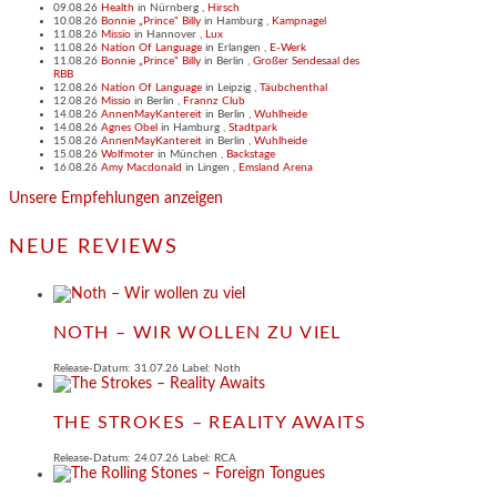
09.08.26
Health
in
Nürnberg
,
Hirsch
10.08.26
Bonnie „Prince“ Billy
in
Hamburg
,
Kampnagel
11.08.26
Missio
in
Hannover
,
Lux
11.08.26
Nation Of Language
in
Erlangen
,
E-Werk
11.08.26
Bonnie „Prince“ Billy
in
Berlin
,
Großer Sendesaal des
RBB
12.08.26
Nation Of Language
in
Leipzig
,
Täubchenthal
12.08.26
Missio
in
Berlin
,
Frannz Club
14.08.26
AnnenMayKantereit
in
Berlin
,
Wuhlheide
14.08.26
Agnes Obel
in
Hamburg
,
Stadtpark
15.08.26
AnnenMayKantereit
in
Berlin
,
Wuhlheide
15.08.26
Wolfmoter
in
München
,
Backstage
16.08.26
Amy Macdonald
in
Lingen
,
Emsland Arena
Unsere Empfehlungen anzeigen
NEUE REVIEWS
NOTH – WIR WOLLEN ZU VIEL
Release-Datum: 31.07.26 Label: Noth
THE STROKES – REALITY AWAITS
Release-Datum: 24.07.26 Label: RCA