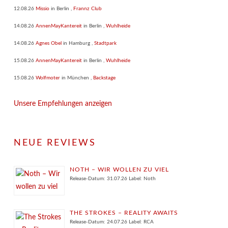
12.08.26
Missio
in
Berlin
,
Frannz Club
14.08.26
AnnenMayKantereit
in
Berlin
,
Wuhlheide
14.08.26
Agnes Obel
in
Hamburg
,
Stadtpark
15.08.26
AnnenMayKantereit
in
Berlin
,
Wuhlheide
15.08.26
Wolfmoter
in
München
,
Backstage
Unsere Empfehlungen anzeigen
NEUE REVIEWS
NOTH – WIR WOLLEN ZU VIEL
Release-Datum: 31.07.26 Label: Noth
THE STROKES – REALITY AWAITS
Release-Datum: 24.07.26 Label: RCA