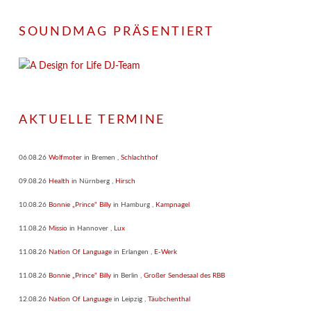
SOUNDMAG PRÄSENTIERT
AKTUELLE TERMINE
06.08.26
Wolfmoter
in
Bremen
,
Schlachthof
09.08.26
Health
in
Nürnberg
,
Hirsch
10.08.26
Bonnie „Prince“ Billy
in
Hamburg
,
Kampnagel
11.08.26
Missio
in
Hannover
,
Lux
11.08.26
Nation Of Language
in
Erlangen
,
E-Werk
11.08.26
Bonnie „Prince“ Billy
in
Berlin
,
Großer Sendesaal des RBB
12.08.26
Nation Of Language
in
Leipzig
,
Täubchenthal