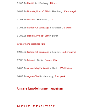
09.08.26
Health
in
Nürnberg
,
Hirsch
10.08.26
Bonnie „Prince“ Billy
in
Hamburg
,
Kampnagel
11.08.26
Missio
in
Hannover
,
Lux
11.08.26
Nation Of Language
in
Erlangen
,
E-Werk
11.08.26
Bonnie „Prince“ Billy
in
Berlin
,
Großer Sendesaal des RBB
12.08.26
Nation Of Language
in
Leipzig
,
Täubchenthal
12.08.26
Missio
in
Berlin
,
Frannz Club
14.08.26
AnnenMayKantereit
in
Berlin
,
Wuhlheide
14.08.26
Agnes Obel
in
Hamburg
,
Stadtpark
Unsere Empfehlungen anzeigen