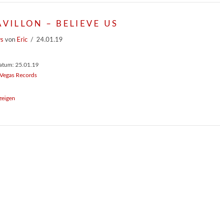
AVILLON – BELIEVE US
ws
von
Eric
24.01.19
atum: 25.01.19
 Vegas Records
zeigen