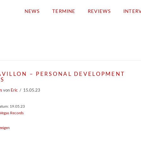
NEWS
TERMINE
REVIEWS
INTER
AVILLON – PERSONAL DEVELOPMENT
LS
ws
von
Eric
15.05.23
atum: 19.05.23
 Vegas Records
zeigen