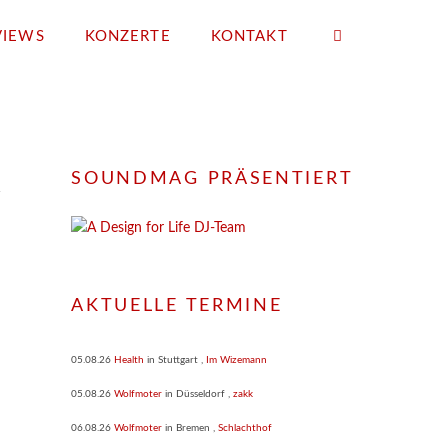
VIEWS
KONZERTE
KONTAKT
SOUNDMAG PRÄSENTIERT
AKTUELLE TERMINE
05.08.26
Health
in
Stuttgart
,
Im Wizemann
05.08.26
Wolfmoter
in
Düsseldorf
,
zakk
06.08.26
Wolfmoter
in
Bremen
,
Schlachthof