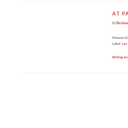
AT P
In
Revie
Release-D
Label:
Las
Beitrag an