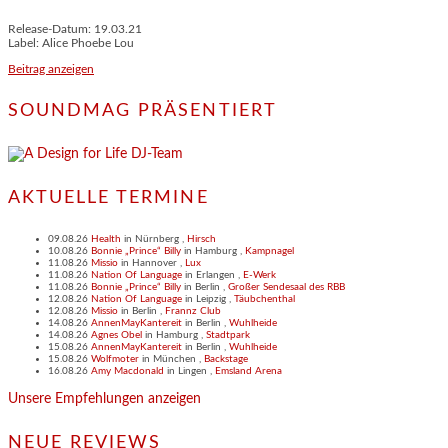
Release-Datum: 19.03.21
Label: Alice Phoebe Lou
Beitrag anzeigen
SOUNDMAG PRÄSENTIERT
AKTUELLE TERMINE
09.08.26
Health
in
Nürnberg
,
Hirsch
10.08.26
Bonnie „Prince“ Billy
in
Hamburg
,
Kampnagel
11.08.26
Missio
in
Hannover
,
Lux
11.08.26
Nation Of Language
in
Erlangen
,
E-Werk
11.08.26
Bonnie „Prince“ Billy
in
Berlin
,
Großer Sendesaal des RBB
12.08.26
Nation Of Language
in
Leipzig
,
Täubchenthal
12.08.26
Missio
in
Berlin
,
Frannz Club
14.08.26
AnnenMayKantereit
in
Berlin
,
Wuhlheide
14.08.26
Agnes Obel
in
Hamburg
,
Stadtpark
15.08.26
AnnenMayKantereit
in
Berlin
,
Wuhlheide
15.08.26
Wolfmoter
in
München
,
Backstage
16.08.26
Amy Macdonald
in
Lingen
,
Emsland Arena
Unsere Empfehlungen anzeigen
NEUE REVIEWS