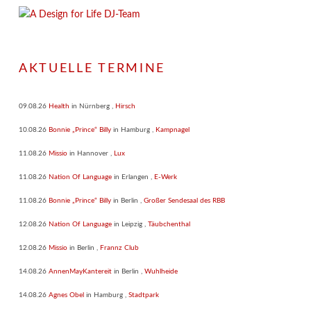
AKTUELLE TERMINE
09.08.26
Health
in
Nürnberg
,
Hirsch
10.08.26
Bonnie „Prince“ Billy
in
Hamburg
,
Kampnagel
11.08.26
Missio
in
Hannover
,
Lux
11.08.26
Nation Of Language
in
Erlangen
,
E-Werk
11.08.26
Bonnie „Prince“ Billy
in
Berlin
,
Großer Sendesaal des RBB
12.08.26
Nation Of Language
in
Leipzig
,
Täubchenthal
12.08.26
Missio
in
Berlin
,
Frannz Club
14.08.26
AnnenMayKantereit
in
Berlin
,
Wuhlheide
14.08.26
Agnes Obel
in
Hamburg
,
Stadtpark