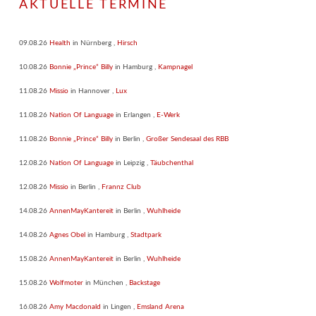
AKTUELLE TERMINE
09.08.26
Health
in
Nürnberg
,
Hirsch
10.08.26
Bonnie „Prince“ Billy
in
Hamburg
,
Kampnagel
11.08.26
Missio
in
Hannover
,
Lux
11.08.26
Nation Of Language
in
Erlangen
,
E-Werk
11.08.26
Bonnie „Prince“ Billy
in
Berlin
,
Großer Sendesaal des RBB
12.08.26
Nation Of Language
in
Leipzig
,
Täubchenthal
12.08.26
Missio
in
Berlin
,
Frannz Club
14.08.26
AnnenMayKantereit
in
Berlin
,
Wuhlheide
14.08.26
Agnes Obel
in
Hamburg
,
Stadtpark
15.08.26
AnnenMayKantereit
in
Berlin
,
Wuhlheide
15.08.26
Wolfmoter
in
München
,
Backstage
16.08.26
Amy Macdonald
in
Lingen
,
Emsland Arena