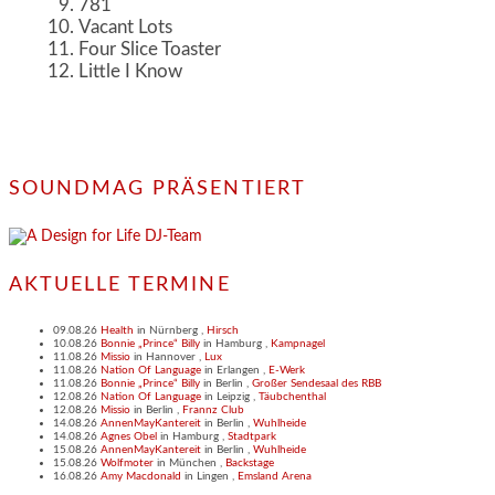
781
Vacant Lots
Four Slice Toaster
Little I Know
SOUNDMAG PRÄSENTIERT
AKTUELLE TERMINE
09.08.26
Health
in
Nürnberg
,
Hirsch
10.08.26
Bonnie „Prince“ Billy
in
Hamburg
,
Kampnagel
11.08.26
Missio
in
Hannover
,
Lux
11.08.26
Nation Of Language
in
Erlangen
,
E-Werk
11.08.26
Bonnie „Prince“ Billy
in
Berlin
,
Großer Sendesaal des RBB
12.08.26
Nation Of Language
in
Leipzig
,
Täubchenthal
12.08.26
Missio
in
Berlin
,
Frannz Club
14.08.26
AnnenMayKantereit
in
Berlin
,
Wuhlheide
14.08.26
Agnes Obel
in
Hamburg
,
Stadtpark
15.08.26
AnnenMayKantereit
in
Berlin
,
Wuhlheide
15.08.26
Wolfmoter
in
München
,
Backstage
16.08.26
Amy Macdonald
in
Lingen
,
Emsland Arena