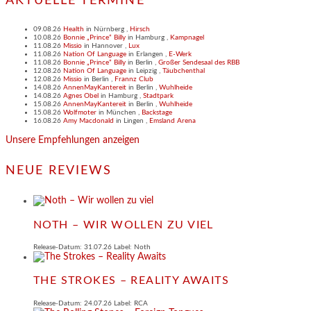
AKTUELLE TERMINE
09.08.26
Health
in
Nürnberg
,
Hirsch
10.08.26
Bonnie „Prince“ Billy
in
Hamburg
,
Kampnagel
11.08.26
Missio
in
Hannover
,
Lux
11.08.26
Nation Of Language
in
Erlangen
,
E-Werk
11.08.26
Bonnie „Prince“ Billy
in
Berlin
,
Großer Sendesaal des RBB
12.08.26
Nation Of Language
in
Leipzig
,
Täubchenthal
12.08.26
Missio
in
Berlin
,
Frannz Club
14.08.26
AnnenMayKantereit
in
Berlin
,
Wuhlheide
14.08.26
Agnes Obel
in
Hamburg
,
Stadtpark
15.08.26
AnnenMayKantereit
in
Berlin
,
Wuhlheide
15.08.26
Wolfmoter
in
München
,
Backstage
16.08.26
Amy Macdonald
in
Lingen
,
Emsland Arena
Unsere Empfehlungen anzeigen
NEUE REVIEWS
NOTH – WIR WOLLEN ZU VIEL
Release-Datum: 31.07.26 Label: Noth
THE STROKES – REALITY AWAITS
Release-Datum: 24.07.26 Label: RCA