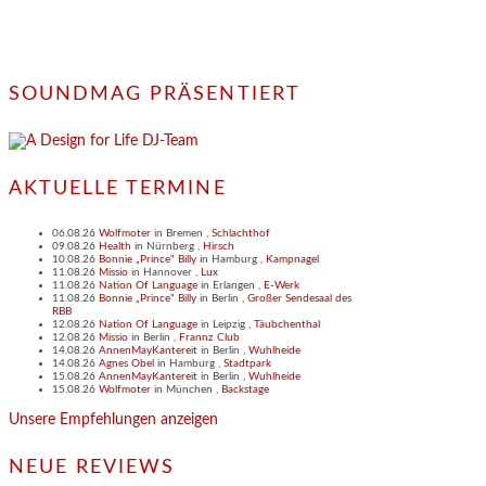
SOUNDMAG PRÄSENTIERT
AKTUELLE TERMINE
06.08.26
Wolfmoter
in
Bremen
,
Schlachthof
09.08.26
Health
in
Nürnberg
,
Hirsch
10.08.26
Bonnie „Prince“ Billy
in
Hamburg
,
Kampnagel
11.08.26
Missio
in
Hannover
,
Lux
11.08.26
Nation Of Language
in
Erlangen
,
E-Werk
11.08.26
Bonnie „Prince“ Billy
in
Berlin
,
Großer Sendesaal des
RBB
12.08.26
Nation Of Language
in
Leipzig
,
Täubchenthal
12.08.26
Missio
in
Berlin
,
Frannz Club
14.08.26
AnnenMayKantereit
in
Berlin
,
Wuhlheide
14.08.26
Agnes Obel
in
Hamburg
,
Stadtpark
15.08.26
AnnenMayKantereit
in
Berlin
,
Wuhlheide
15.08.26
Wolfmoter
in
München
,
Backstage
Unsere Empfehlungen anzeigen
NEUE REVIEWS