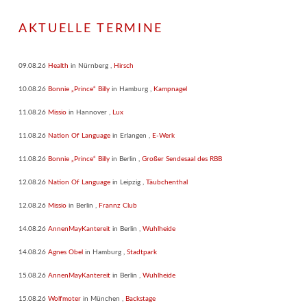
AKTUELLE TERMINE
09.08.26
Health
in
Nürnberg
,
Hirsch
10.08.26
Bonnie „Prince“ Billy
in
Hamburg
,
Kampnagel
11.08.26
Missio
in
Hannover
,
Lux
11.08.26
Nation Of Language
in
Erlangen
,
E-Werk
11.08.26
Bonnie „Prince“ Billy
in
Berlin
,
Großer Sendesaal des RBB
12.08.26
Nation Of Language
in
Leipzig
,
Täubchenthal
12.08.26
Missio
in
Berlin
,
Frannz Club
14.08.26
AnnenMayKantereit
in
Berlin
,
Wuhlheide
14.08.26
Agnes Obel
in
Hamburg
,
Stadtpark
15.08.26
AnnenMayKantereit
in
Berlin
,
Wuhlheide
15.08.26
Wolfmoter
in
München
,
Backstage