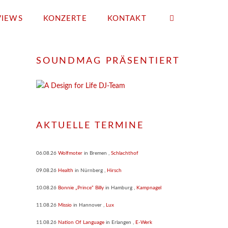
VIEWS
KONZERTE
KONTAKT
SOUNDMAG PRÄSENTIERT
AKTUELLE TERMINE
06.08.26
Wolfmoter
in
Bremen
,
Schlachthof
09.08.26
Health
in
Nürnberg
,
Hirsch
10.08.26
Bonnie „Prince“ Billy
in
Hamburg
,
Kampnagel
11.08.26
Missio
in
Hannover
,
Lux
11.08.26
Nation Of Language
in
Erlangen
,
E-Werk