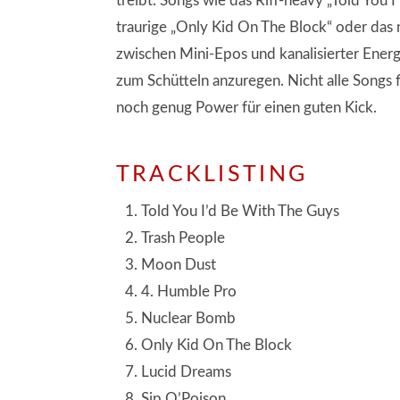
treibt. Songs wie das Riff-heavy „Told You 
traurige „Only Kid On The Block“ oder das n
zwischen Mini-Epos und kanalisierter Ene
zum Schütteln anzuregen. Nicht alle Songs
noch genug Power für einen guten Kick.
TRACKLISTING
Told You I’d Be With The Guys
Trash People
Moon Dust
4. Humble Pro
Nuclear Bomb
Only Kid On The Block
Lucid Dreams
Sip O’Poison