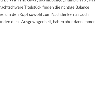
I´d Be With The Guys“, das hibbelige „Humble Pro“, das
achtschwere Titelstück finden die richtige Balance
rgie, um den Kopf sowohl zum Nachdenken als auch
 finden diese Ausgewogenheit, haben aber dann immer