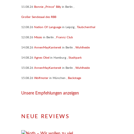
11.08.26
Bonnie „Prince“ Billy
in
Berlin
,
Großer Sendesaal des RBB
12.08.26
Nation Of Language
in
Leipzig
,
Täubchenthal
12.08.26
Missio
in
Berlin
,
Frannz Club
14.08.26
AnnenMayKantereit
in
Berlin
,
Wuhlheide
14.08.26
Agnes Obel
in
Hamburg
,
Stadtpark
15.08.26
AnnenMayKantereit
in
Berlin
,
Wuhlheide
15.08.26
Wolfmoter
in
München
,
Backstage
Unsere Empfehlungen anzeigen
NEUE REVIEWS