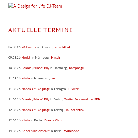
AKTUELLE TERMINE
06.08.26
Wolfmoter
in
Bremen
,
Schlachthof
09.08.26
Health
in
Nürnberg
,
Hirsch
10.08.26
Bonnie „Prince“ Billy
in
Hamburg
,
Kampnagel
11.08.26
Missio
in
Hannover
,
Lux
11.08.26
Nation Of Language
in
Erlangen
,
E-Werk
11.08.26
Bonnie „Prince“ Billy
in
Berlin
,
Großer Sendesaal des RBB
12.08.26
Nation Of Language
in
Leipzig
,
Täubchenthal
12.08.26
Missio
in
Berlin
,
Frannz Club
14.08.26
AnnenMayKantereit
in
Berlin
,
Wuhlheide