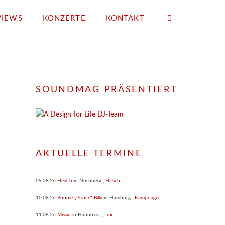
VIEWS
KONZERTE
KONTAKT
SOUNDMAG PRÄSENTIERT
AKTUELLE TERMINE
09.08.26
Health
in
Nürnberg
,
Hirsch
10.08.26
Bonnie „Prince“ Billy
in
Hamburg
,
Kampnagel
11.08.26
Missio
in
Hannover
,
Lux