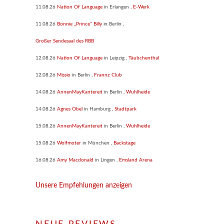
11.08.26
Nation Of Language
in
Erlangen
,
E-Werk
11.08.26
Bonnie „Prince“ Billy
in
Berlin
,
Großer Sendesaal des RBB
12.08.26
Nation Of Language
in
Leipzig
,
Täubchenthal
12.08.26
Missio
in
Berlin
,
Frannz Club
14.08.26
AnnenMayKantereit
in
Berlin
,
Wuhlheide
14.08.26
Agnes Obel
in
Hamburg
,
Stadtpark
15.08.26
AnnenMayKantereit
in
Berlin
,
Wuhlheide
15.08.26
Wolfmoter
in
München
,
Backstage
16.08.26
Amy Macdonald
in
Lingen
,
Emsland Arena
Unsere Empfehlungen anzeigen