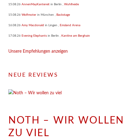
15.08.26
AnnenMayKantereit
in
Berlin
,
Wuhlheide
15.08.26
Wolfmoter
in
München
,
Backstage
16.08.26
Amy Macdonald
in
Lingen
,
Emsland Arena
17.08.26
Evening Elephants
in
Berlin
,
Kantine am Berghain
Unsere Empfehlungen anzeigen
NEUE REVIEWS
NOTH – WIR WOLLEN
ZU VIEL