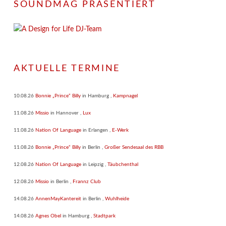
SOUNDMAG PRÄSENTIERT
AKTUELLE TERMINE
10.08.26
Bonnie „Prince“ Billy
in
Hamburg
,
Kampnagel
11.08.26
Missio
in
Hannover
,
Lux
11.08.26
Nation Of Language
in
Erlangen
,
E-Werk
11.08.26
Bonnie „Prince“ Billy
in
Berlin
,
Großer Sendesaal des RBB
12.08.26
Nation Of Language
in
Leipzig
,
Täubchenthal
12.08.26
Missio
in
Berlin
,
Frannz Club
14.08.26
AnnenMayKantereit
in
Berlin
,
Wuhlheide
14.08.26
Agnes Obel
in
Hamburg
,
Stadtpark