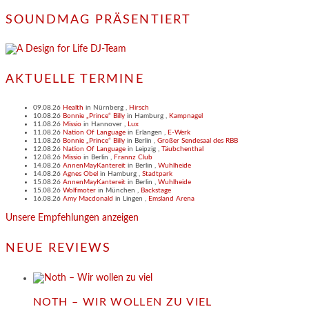
SOUNDMAG PRÄSENTIERT
AKTUELLE TERMINE
09.08.26
Health
in
Nürnberg
,
Hirsch
10.08.26
Bonnie „Prince“ Billy
in
Hamburg
,
Kampnagel
11.08.26
Missio
in
Hannover
,
Lux
11.08.26
Nation Of Language
in
Erlangen
,
E-Werk
11.08.26
Bonnie „Prince“ Billy
in
Berlin
,
Großer Sendesaal des RBB
12.08.26
Nation Of Language
in
Leipzig
,
Täubchenthal
12.08.26
Missio
in
Berlin
,
Frannz Club
14.08.26
AnnenMayKantereit
in
Berlin
,
Wuhlheide
14.08.26
Agnes Obel
in
Hamburg
,
Stadtpark
15.08.26
AnnenMayKantereit
in
Berlin
,
Wuhlheide
15.08.26
Wolfmoter
in
München
,
Backstage
16.08.26
Amy Macdonald
in
Lingen
,
Emsland Arena
Unsere Empfehlungen anzeigen
NEUE REVIEWS
NOTH – WIR WOLLEN ZU VIEL