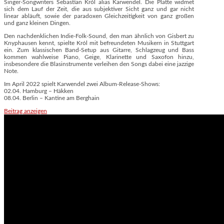
Singer-Songwriters Sebastian Król alias Karwendel. Die Platte widmet
sich dem Lauf der Zeit, die aus subjektiver Sicht ganz und gar nicht
linear abläuft, sowie der paradoxen Gleichzeitigkeit von ganz großen
und ganz kleinen Dingen.
Den nachdenklichen Indie-Folk-Sound, den man ähnlich von Gisbert zu
Knyphausen kennt, spielte Król mit befreundeten Musikern in Stuttgart
ein. Zum klassischen Band-Setup aus Gitarre, Schlagzeug und Bass
kommen wahlweise Piano, Geige, Klarinette und Saxofon hinzu,
insbesondere die Blasinstrumente verleihen den Songs dabei eine jazzige
Note.
Im April 2022 spielt Karwendel zwei Album-Release-Shows:
02.04. Hamburg – Häkken
08.04. Berlin – Kantine am Berghain
Beitrag anzeigen