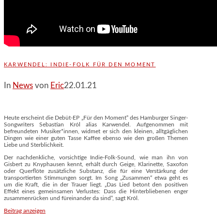
KARWENDEL: INDIE-FOLK FÜR DEN MOMENT
In
News
von
Eric
22.01.21
Heute erscheint die Debüt-EP „Für den Moment‟ des Hamburger Singer-
Songwriters Sebastian Król alias Karwendel. Aufgenommen mit
befreundeten Musiker*innen, widmet er sich den kleinen, alltgäglichen
Dingen wie einer guten Tasse Kaffee ebenso wie den großen Themen
Liebe und Sterblichkeit.
Der nachdenkliche, vorsichtige Indie-Folk-Sound, wie man ihn von
Gisbert zu Knyphausen kennt, erhält durch Geige, Klarinette, Saxofon
oder Querflöte zusätzliche Substanz, die für eine Verstärkung der
transportierten Stimmungen sorgt. Im Song „Zusammen“ etwa geht es
um die Kraft, die in der Trauer liegt. „Das Lied betont den positiven
Effekt eines gemeinsamen Verlustes: Dass die Hinterbliebenen enger
zusammenrücken und füreinander da sind‟, sagt Król.
Beitrag anzeigen