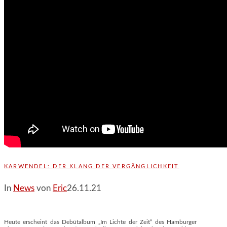
KARWENDEL: DER KLANG DER VERGÄNGLICHKEIT
In
News
von
Eric
26.11.21
Heute erscheint das Debütalbum „Im Lichte der Zeit‟ des Hamburger