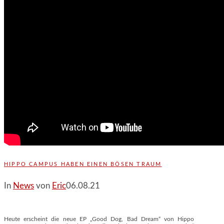
HIPPO CAMPUS HABEN EINEN BÖSEN TRAUM
In
News
von
Eric
06.08.21
Heute erscheint die neue EP „Good Dog, Bad Dream“ von Hippo