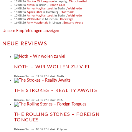
12.08.26
Nation Of Language
in
Leipzig
,
Täubchenthal
12.08.26
Missio
in
Berlin
,
Frannz Club
14.08.26
AnnenMayKantereit
in
Berlin
,
Wuhlheide
14.08.26
Agnes Obel
in
Hamburg
,
Stadtpark
15.08.26
AnnenMayKantereit
in
Berlin
,
Wuhlheide
15.08.26
Wolfmoter
in
München
,
Backstage
16.08.26
Amy Macdonald
in
Lingen
,
Emsland Arena
Unsere Empfehlungen anzeigen
NEUE REVIEWS
NOTH – WIR WOLLEN ZU VIEL
Release-Datum: 31.07.26 Label: Noth
THE STROKES – REALITY AWAITS
Release-Datum: 24.07.26 Label: RCA
THE ROLLING STONES – FOREIGN
TONGUES
Release-Datum: 10.07.26 Label: Polydor