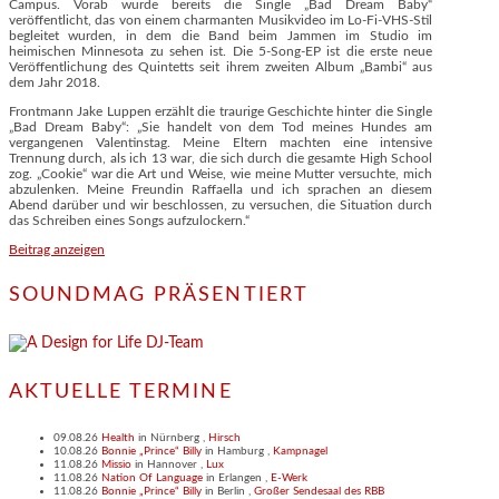
Campus. Vorab wurde bereits die Single „Bad Dream Baby“
veröffentlicht, das von einem charmanten Musikvideo im Lo-Fi-VHS-Stil
begleitet wurden, in dem die Band beim Jammen im Studio im
heimischen Minnesota zu sehen ist. Die 5-Song-EP ist die erste neue
Veröffentlichung des Quintetts seit ihrem zweiten Album „Bambi“ aus
dem Jahr 2018.
Frontmann Jake Luppen erzählt die traurige Geschichte hinter die Single
„Bad Dream Baby“: „Sie handelt von dem Tod meines Hundes am
vergangenen Valentinstag. Meine Eltern machten eine intensive
Trennung durch, als ich 13 war, die sich durch die gesamte High School
zog. „Cookie“ war die Art und Weise, wie meine Mutter versuchte, mich
abzulenken. Meine Freundin Raffaella und ich sprachen an diesem
Abend darüber und wir beschlossen, zu versuchen, die Situation durch
das Schreiben eines Songs aufzulockern.“
Beitrag anzeigen
SOUNDMAG PRÄSENTIERT
AKTUELLE TERMINE
09.08.26
Health
in
Nürnberg
,
Hirsch
10.08.26
Bonnie „Prince“ Billy
in
Hamburg
,
Kampnagel
11.08.26
Missio
in
Hannover
,
Lux
11.08.26
Nation Of Language
in
Erlangen
,
E-Werk
11.08.26
Bonnie „Prince“ Billy
in
Berlin
,
Großer Sendesaal des RBB