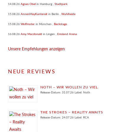
14.08.26
Agnes Obel
in
Hamburg
,
Stadtpark
15.08.26
AnnenMayKantereit
in
Berlin
,
Wuhlheide
15.08.26
Wolfmoter
in
München
,
Backstage
16.08.26
Amy Macdonald
in
Lingen
,
Emsland Arena
Unsere Empfehlungen anzeigen
NEUE REVIEWS
NOTH – WIR WOLLEN ZU VIEL
Release-Datum: 31.07.26 Label: Noth
THE STROKES – REALITY AWAITS
Release-Datum: 24.07.26 Label: RCA