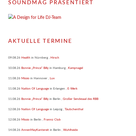
SOUNDMAG PRÄSENTIERT
AKTUELLE TERMINE
09.08.26
Health
in
Nürnberg
,
Hirsch
10.08.26
Bonnie „Prince“ Billy
in
Hamburg
,
Kampnagel
11.08.26
Missio
in
Hannover
,
Lux
11.08.26
Nation Of Language
in
Erlangen
,
E-Werk
11.08.26
Bonnie „Prince“ Billy
in
Berlin
,
Großer Sendesaal des RBB
12.08.26
Nation Of Language
in
Leipzig
,
Täubchenthal
12.08.26
Missio
in
Berlin
,
Frannz Club
14.08.26
AnnenMayKantereit
in
Berlin
,
Wuhlheide