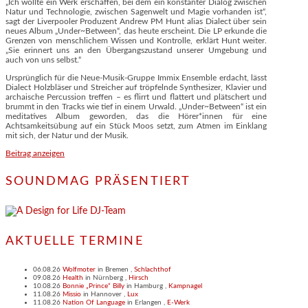
„Ich wollte ein Werk erschaffen, bei dem ein konstanter Dialog zwischen
Natur und Technologie, zwischen Sagenwelt und Magie vorhanden ist“,
sagt der Liverpooler Produzent Andrew PM Hunt alias Dialect über sein
neues Album „Under~Between“, das heute erscheint. Die LP erkunde die
Grenzen von menschlichem Wissen und Kontrolle, erklärt Hunt weiter.
„Sie erinnert uns an den Übergangszustand unserer Umgebung und
auch von uns selbst.“
Ursprünglich für die Neue-Musik-Gruppe Immix Ensemble erdacht, lässt
Dialect Holzbläser und Streicher auf tröpfelnde Synthesizer, Klavier und
archaische Percussion treffen – es flirrt und flattert und plätschert und
brummt in den Tracks wie tief in einem Urwald. „Under~Between“ ist ein
meditatives Album geworden, das die Hörer*innen für eine
Achtsamkeitsübung auf ein Stück Moos setzt, zum Atmen im Einklang
mit sich, der Natur und der Musik.
Beitrag anzeigen
SOUNDMAG PRÄSENTIERT
AKTUELLE TERMINE
06.08.26
Wolfmoter
in
Bremen
,
Schlachthof
09.08.26
Health
in
Nürnberg
,
Hirsch
10.08.26
Bonnie „Prince“ Billy
in
Hamburg
,
Kampnagel
11.08.26
Missio
in
Hannover
,
Lux
11.08.26
Nation Of Language
in
Erlangen
,
E-Werk