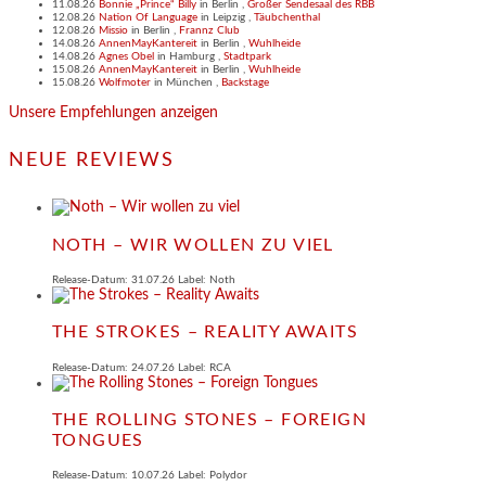
11.08.26
Bonnie „Prince“ Billy
in
Berlin
,
Großer Sendesaal des RBB
12.08.26
Nation Of Language
in
Leipzig
,
Täubchenthal
12.08.26
Missio
in
Berlin
,
Frannz Club
14.08.26
AnnenMayKantereit
in
Berlin
,
Wuhlheide
14.08.26
Agnes Obel
in
Hamburg
,
Stadtpark
15.08.26
AnnenMayKantereit
in
Berlin
,
Wuhlheide
15.08.26
Wolfmoter
in
München
,
Backstage
Unsere Empfehlungen anzeigen
NEUE REVIEWS
NOTH – WIR WOLLEN ZU VIEL
Release-Datum: 31.07.26 Label: Noth
THE STROKES – REALITY AWAITS
Release-Datum: 24.07.26 Label: RCA
THE ROLLING STONES – FOREIGN
TONGUES
Release-Datum: 10.07.26 Label: Polydor