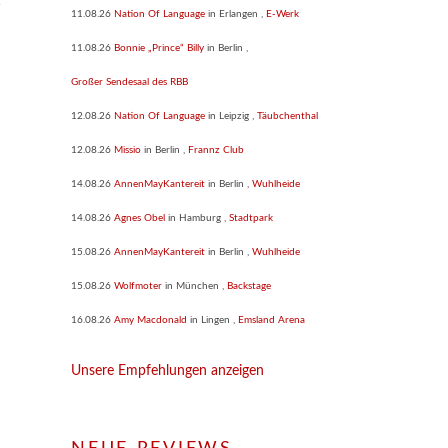
11.08.26
Nation Of Language
in
Erlangen
,
E-Werk
11.08.26
Bonnie „Prince“ Billy
in
Berlin
,
Großer Sendesaal des RBB
12.08.26
Nation Of Language
in
Leipzig
,
Täubchenthal
12.08.26
Missio
in
Berlin
,
Frannz Club
14.08.26
AnnenMayKantereit
in
Berlin
,
Wuhlheide
14.08.26
Agnes Obel
in
Hamburg
,
Stadtpark
15.08.26
AnnenMayKantereit
in
Berlin
,
Wuhlheide
15.08.26
Wolfmoter
in
München
,
Backstage
16.08.26
Amy Macdonald
in
Lingen
,
Emsland Arena
Unsere Empfehlungen anzeigen