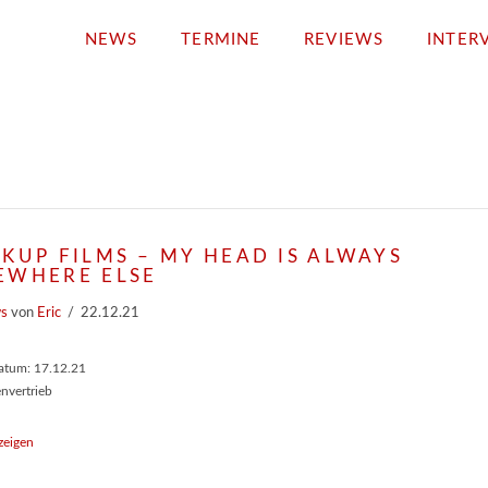
NEWS
TERMINE
REVIEWS
INTER
KUP FILMS – MY HEAD IS ALWAYS
EWHERE ELSE
ws
von
Eric
22.12.21
atum: 17.12.21
envertrieb
zeigen