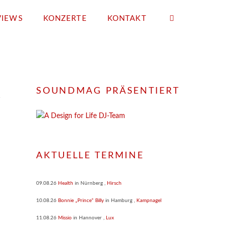
VIEWS
KONZERTE
KONTAKT
SOUNDMAG PRÄSENTIERT
AKTUELLE TERMINE
09.08.26
Health
in
Nürnberg
,
Hirsch
10.08.26
Bonnie „Prince“ Billy
in
Hamburg
,
Kampnagel
11.08.26
Missio
in
Hannover
,
Lux