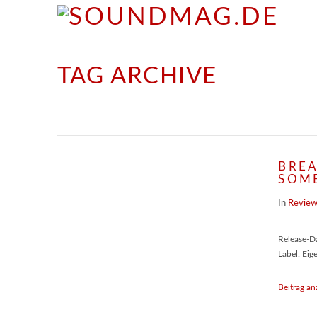
TAG ARCHIVE
BREA
SOM
In
Revie
Release-D
Label: Eig
Beitrag an