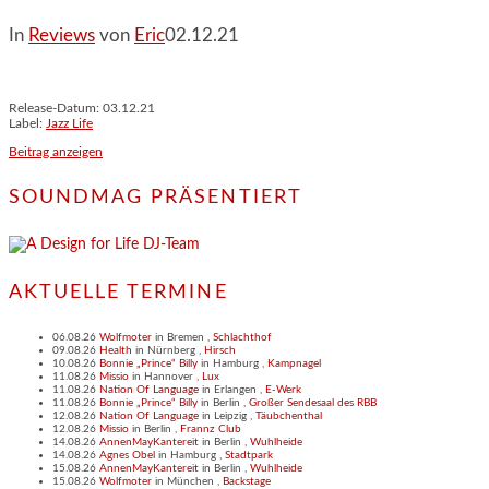
In
Reviews
von
Eric
02.12.21
Release-Datum: 03.12.21
Label:
Jazz Life
Beitrag anzeigen
SOUNDMAG PRÄSENTIERT
AKTUELLE TERMINE
06.08.26
Wolfmoter
in
Bremen
,
Schlachthof
09.08.26
Health
in
Nürnberg
,
Hirsch
10.08.26
Bonnie „Prince“ Billy
in
Hamburg
,
Kampnagel
11.08.26
Missio
in
Hannover
,
Lux
11.08.26
Nation Of Language
in
Erlangen
,
E-Werk
11.08.26
Bonnie „Prince“ Billy
in
Berlin
,
Großer Sendesaal des RBB
12.08.26
Nation Of Language
in
Leipzig
,
Täubchenthal
12.08.26
Missio
in
Berlin
,
Frannz Club
14.08.26
AnnenMayKantereit
in
Berlin
,
Wuhlheide
14.08.26
Agnes Obel
in
Hamburg
,
Stadtpark
15.08.26
AnnenMayKantereit
in
Berlin
,
Wuhlheide
15.08.26
Wolfmoter
in
München
,
Backstage