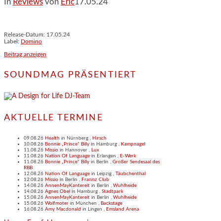
In
Reviews
von
Eric
17.05.24
Release-Datum: 17.05.24
Label:
Domino
Beitrag anzeigen
SOUNDMAG PRÄSENTIERT
AKTUELLE TERMINE
09.08.26
Health
in
Nürnberg
,
Hirsch
10.08.26
Bonnie „Prince“ Billy
in
Hamburg
,
Kampnagel
11.08.26
Missio
in
Hannover
,
Lux
11.08.26
Nation Of Language
in
Erlangen
,
E-Werk
11.08.26
Bonnie „Prince“ Billy
in
Berlin
,
Großer Sendesaal des
RBB
12.08.26
Nation Of Language
in
Leipzig
,
Täubchenthal
12.08.26
Missio
in
Berlin
,
Frannz Club
14.08.26
AnnenMayKantereit
in
Berlin
,
Wuhlheide
14.08.26
Agnes Obel
in
Hamburg
,
Stadtpark
15.08.26
AnnenMayKantereit
in
Berlin
,
Wuhlheide
15.08.26
Wolfmoter
in
München
,
Backstage
16.08.26
Amy Macdonald
in
Lingen
,
Emsland Arena