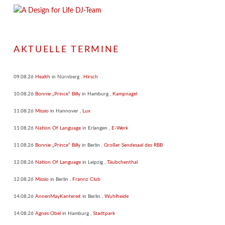
AKTUELLE TERMINE
09.08.26
Health
in
Nürnberg
,
Hirsch
10.08.26
Bonnie „Prince“ Billy
in
Hamburg
,
Kampnagel
11.08.26
Missio
in
Hannover
,
Lux
11.08.26
Nation Of Language
in
Erlangen
,
E-Werk
11.08.26
Bonnie „Prince“ Billy
in
Berlin
,
Großer Sendesaal des RBB
12.08.26
Nation Of Language
in
Leipzig
,
Täubchenthal
12.08.26
Missio
in
Berlin
,
Frannz Club
14.08.26
AnnenMayKantereit
in
Berlin
,
Wuhlheide
14.08.26
Agnes Obel
in
Hamburg
,
Stadtpark